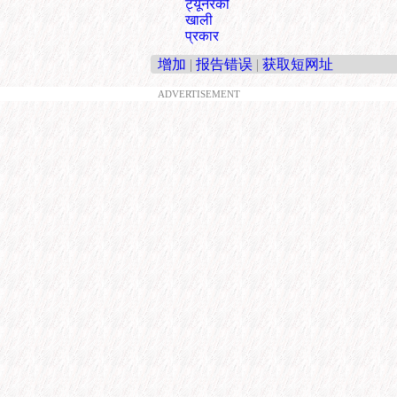
ट्यूनरको
खाली
प्रकार
增加
|
报告错误
|
获取短网址
ADVERTISEMENT