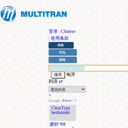
登录
|
Chinese
|
使用条款
词典
论坛
联络
匈牙
利语
⇄
+
G
o
o
g
l
e
|
Forvo
|
+
ClearType
betűsimító
微软
पाठ