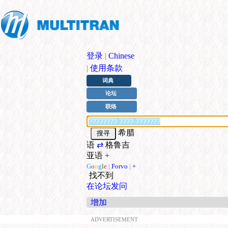
登录
|
Chinese
|
使用条款
词典
论坛
联络
希腊
语
⇄
格鲁吉
亚语
+
G
o
o
g
l
e
|
Forvo
|
+
找不到
在论坛发问
增加
ADVERTISEMENT