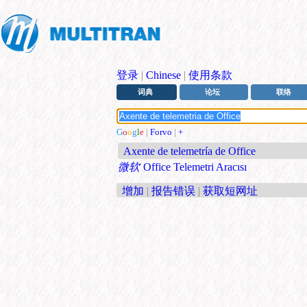
登录
|
Chinese
|
使用条款
词典
论坛
联络
G
o
o
g
l
e
|
Forvo
|
+
Axente de telemetría de Office
微软
Office Telemetri Aracısı
增加
|
报告错误
|
获取短网址