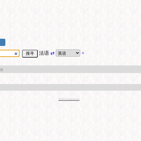
法语
⇄
+
nt
Advertisement