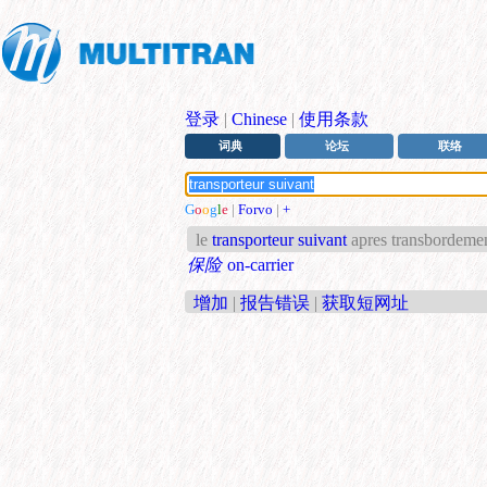
登录
|
Chinese
|
使用条款
词典
论坛
联络
G
o
o
g
l
e
|
Forvo
|
+
le
transporteur suivant
apres transbordeme
保险
on-carrier
增加
|
报告错误
|
获取短网址