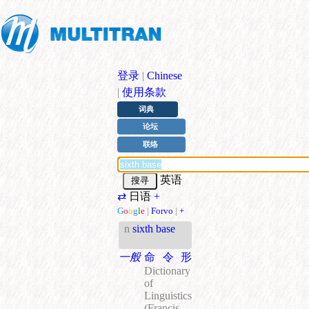
登录
|
Chinese
|
使用条款
词典
论坛
联络
英语
⇄
日语
+
G
o
o
g
l
e
|
Forvo
|
+
n
sixth base
一般
命令形
Dictionary
of
Linguistics
(Francis