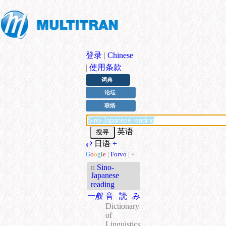
登录
|
Chinese
|
使用条款
词典
论坛
联络
英语
⇄
日语
+
G
o
o
g
l
e
|
Forvo
|
+
n
Sino-
Japanese
reading
一般
音読み
Dictionary
of
Linguistics