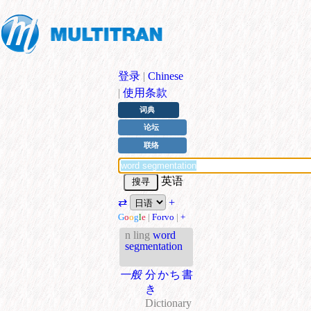
登录
|
Chinese
|
使用条款
词典
论坛
联络
英语
⇄
+
G
o
o
g
l
e
|
Forvo
|
+
n
ling
word
segmentation
一般
分かち書
き
Dictionary