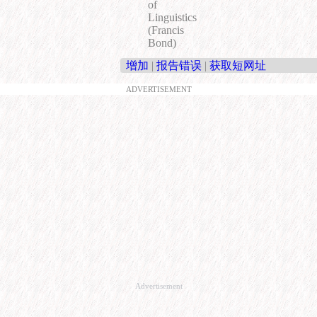
of
Linguistics
(Francis
Bond)
增加
|
报告错误
|
获取短网址
ADVERTISEMENT
Advertisement