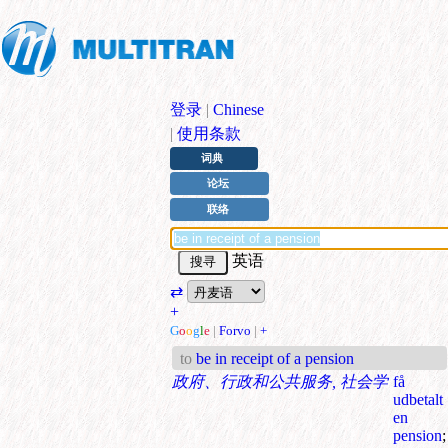
登录
|
Chinese
|
使用条款
词典
论坛
联络
英语
⇄
+
G
o
o
g
l
e
|
Forvo
|
+
to
be in receipt of a pension
政府、行政和公共服务, 社会学
få
udbetalt
en
pension
;