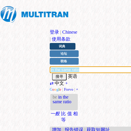
登录
|
Chinese
|
使用条款
词典
论坛
联络
英语
⇄
中文
+
G
o
o
g
l
e
|
Forvo
|
+
be
in the
same ratio
一般
比值相
等
增加
|
报告错误
|
获取短网址