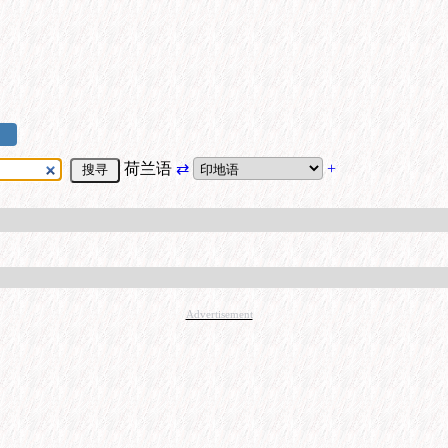
荷兰语
⇄
+
Advertisement