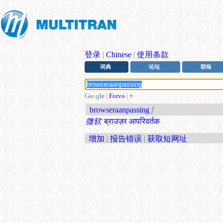
登录
|
Chinese
|
使用条款
词典
论坛
联络
G
o
o
g
l
e
|
Forvo
|
+
browseraanpassing
f
微软
ब्राउज़र आपरिवर्तक
增加
|
报告错误
|
获取短网址