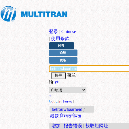
登录
|
Chinese
|
使用条款
词典
论坛
联络
荷兰
语
⇄
+
G
o
o
g
l
e
|
Forvo
|
+
betrouwbaarheid
f
微软
विश्वसनीयता
增加
|
报告错误
|
获取短网址