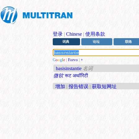
登录
|
Chinese
|
使用条款
词典
论坛
联络
G
o
o
g
l
e
|
Forvo
|
+
basisinstantie
名词
微软
रूट अथॉरिटी
增加
|
报告错误
|
获取短网址