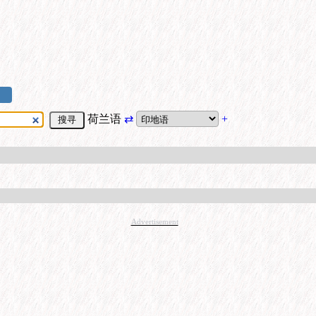
荷兰语
⇄
+
Advertisement