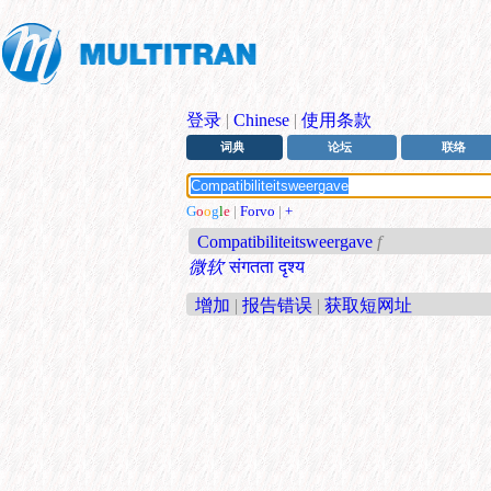
登录
|
Chinese
|
使用条款
词典
论坛
联络
G
o
o
g
l
e
|
Forvo
|
+
Compatibiliteitsweergave
f
微软
संगतता दृश्य
增加
|
报告错误
|
获取短网址