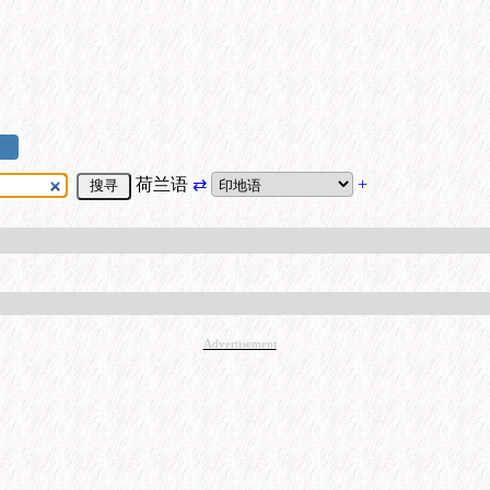
荷兰语
⇄
+
Advertisement