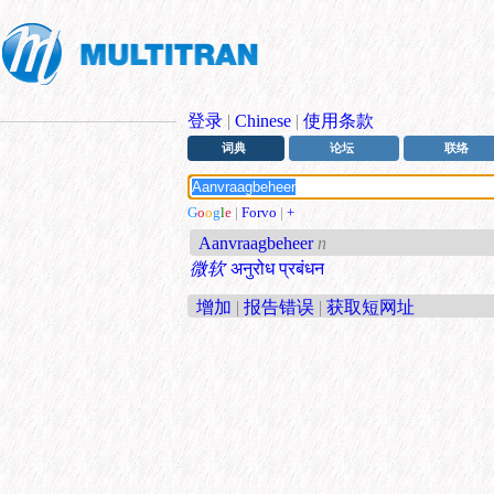
登录
|
Chinese
|
使用条款
词典
论坛
联络
G
o
o
g
l
e
|
Forvo
|
+
Aanvraagbeheer
n
微软
अनुरोध प्रबंधन
增加
|
报告错误
|
获取短网址