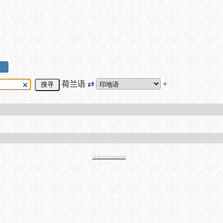
荷兰语
⇄
+
Advertisement