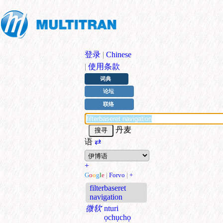
登录
|
Chinese
|
使用条款
词典
论坛
联络
丹麦
语
⇄
+
G
o
o
g
l
e
|
Forvo
|
+
filterbaseret
navigation
微软
nturi
ọchụchọ