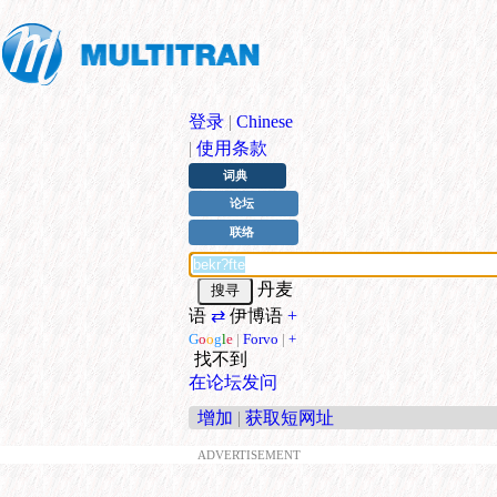
登录
|
Chinese
|
使用条款
词典
论坛
联络
丹麦
语
⇄
伊博语
+
G
o
o
g
l
e
|
Forvo
|
+
找不到
在论坛发问
增加
|
获取短网址
ADVERTISEMENT