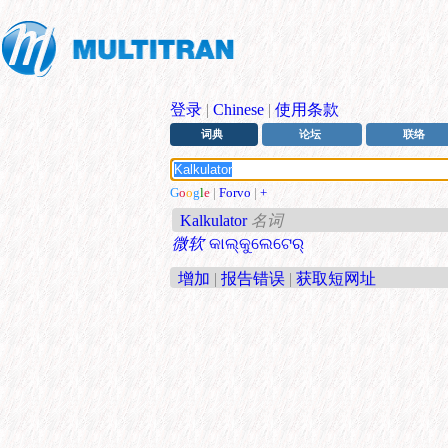
登录
|
Chinese
|
使用条款
词典
论坛
联络
G
o
o
g
l
e
|
Forvo
|
+
Kalkulator
名词
微软
କାଲ୍‌କୁଲେଟେର୍
增加
|
报告错误
|
获取短网址