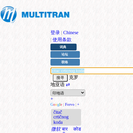
登录
|
Chinese
|
使用条款
词典
论坛
联络
克罗
地亚语
⇄
+
G
o
o
g
l
e
|
Forvo
|
+
čitač
crtičnog
koda
微软
बार कोड