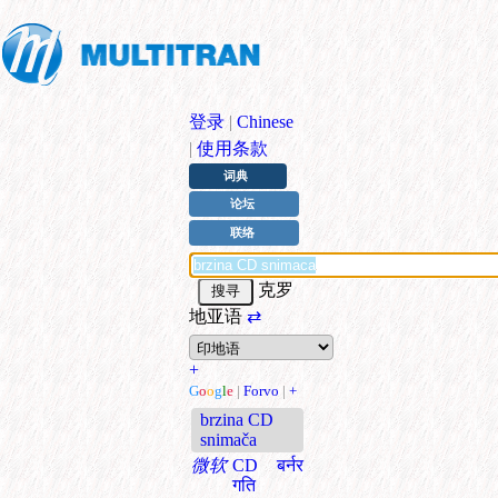
登录
|
Chinese
|
使用条款
词典
论坛
联络
克罗
地亚语
⇄
+
G
o
o
g
l
e
|
Forvo
|
+
brzina CD
snimača
微软
CD बर्नर
गति