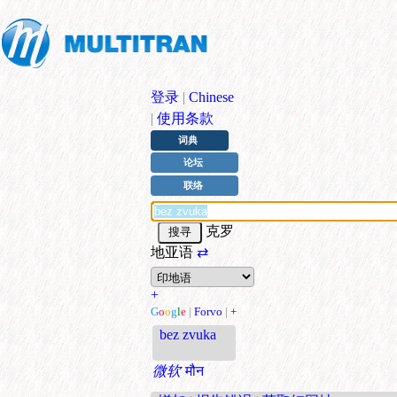
登录
|
Chinese
|
使用条款
词典
论坛
联络
克罗
地亚语
⇄
+
G
o
o
g
l
e
|
Forvo
|
+
bez zvuka
微软
मौन