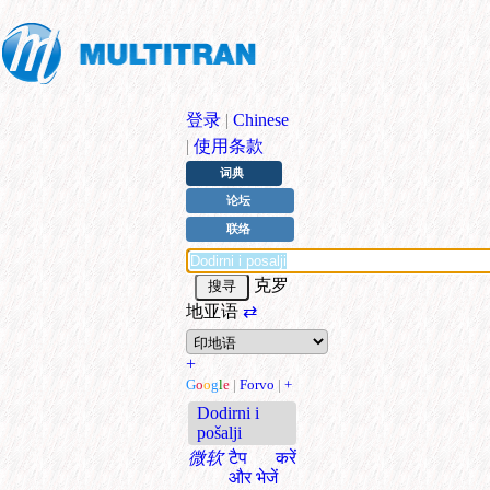
登录
|
Chinese
|
使用条款
词典
论坛
联络
克罗
地亚语
⇄
+
G
o
o
g
l
e
|
Forvo
|
+
Dodirni i
pošalji
微软
टैप करें
और भेजें