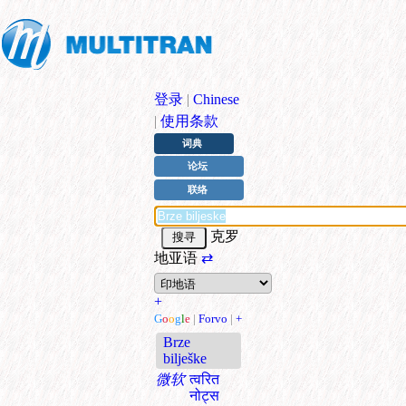
登录
|
Chinese
|
使用条款
词典
论坛
联络
克罗
地亚语
⇄
+
G
o
o
g
l
e
|
Forvo
|
+
Brze
bilješke
微软
त्वरित
नोट्स