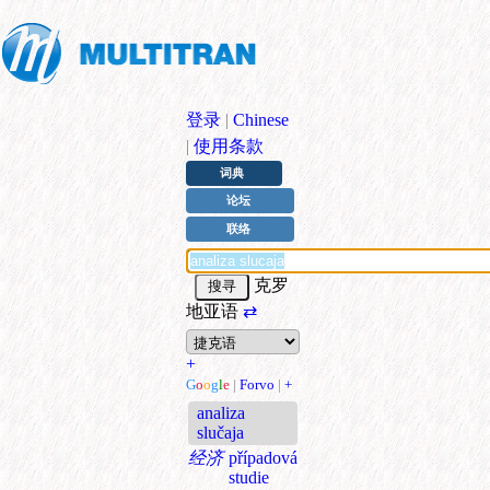
登录
|
Chinese
|
使用条款
词典
论坛
联络
克罗
地亚语
⇄
+
G
o
o
g
l
e
|
Forvo
|
+
analiza
slučaja
经济
případová
studie