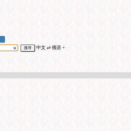
中文
⇄
俄语
+