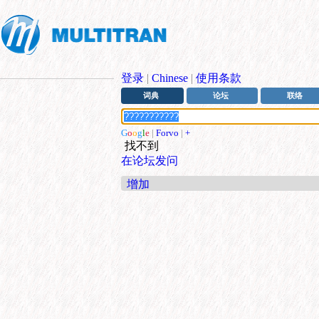
登录
|
Chinese
|
使用条款
词典
论坛
联络
G
o
o
g
l
e
|
Forvo
|
+
找不到
在论坛发问
增加