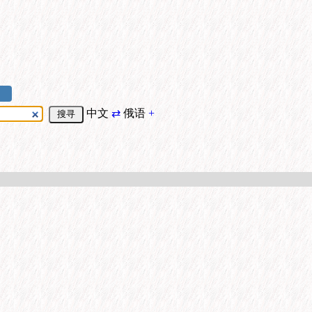
中文
⇄
俄语
+