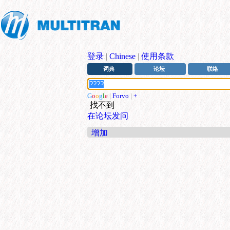
登录
|
Chinese
|
使用条款
词典
论坛
联络
G
o
o
g
l
e
|
Forvo
|
+
找不到
在论坛发问
增加