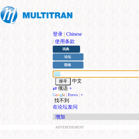
登录
|
Chinese
|
使用条款
词典
论坛
联络
中文
⇄
俄语
+
G
o
o
g
l
e
|
Forvo
|
+
找不到
在论坛发问
增加
ADVERTISEMENT