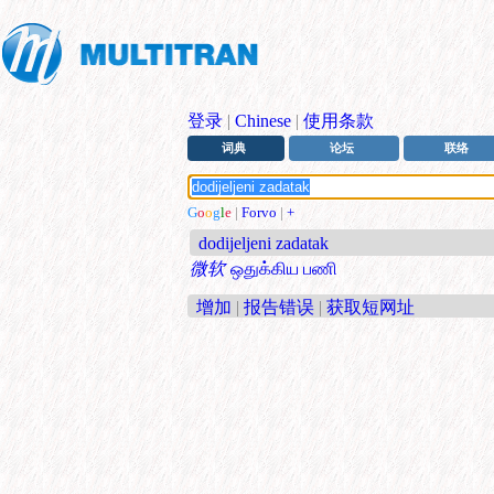
登录
|
Chinese
|
使用条款
词典
论坛
联络
G
o
o
g
l
e
|
Forvo
|
+
dodijeljeni zadatak
微软
ஒதுக்கிய பணி
增加
|
报告错误
|
获取短网址