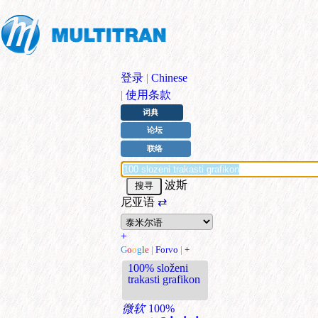
登录
|
Chinese
|
使用条款
词典
论坛
联络
波斯
尼亚语
⇄
+
G
o
o
g
l
e
|
Forvo
|
+
100% složeni
trakasti grafikon
微软
100%