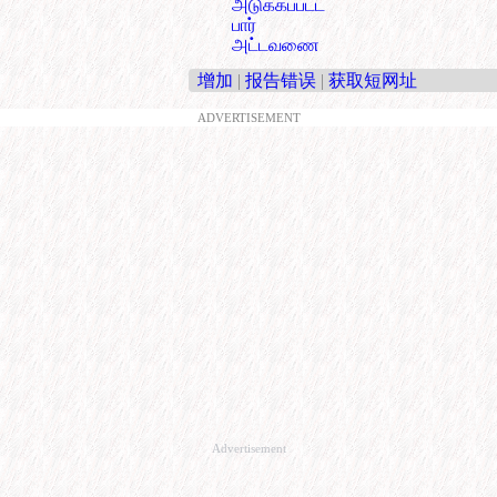
அடுக்கப்பட்ட
பார்
அட்டவணை
增加
|
报告错误
|
获取短网址
ADVERTISEMENT
Advertisement