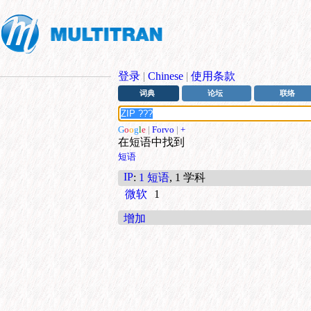
登录
|
Chinese
|
使用条款
词典
论坛
联络
G
o
o
g
l
e
|
Forvo
|
+
在短语中找到
短语
IP
:
1 短语
, 1 学科
微软
1
增加