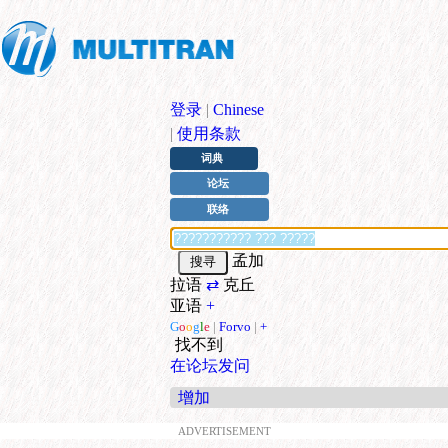
登录
|
Chinese
|
使用条款
词典
论坛
联络
孟加
拉语
⇄
克丘
亚语
+
G
o
o
g
l
e
|
Forvo
|
+
找不到
在论坛发问
增加
ADVERTISEMENT