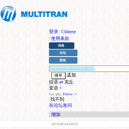
登录
|
Chinese
|
使用条款
词典
论坛
联络
孟加
拉语
⇄
克丘
亚语
+
G
o
o
g
l
e
|
Forvo
|
+
找不到
在论坛发问
增加
ADVERTISEMENT