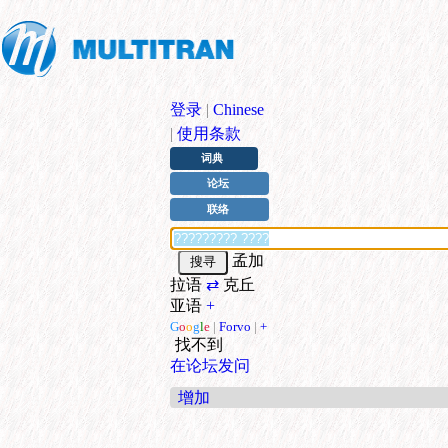
登录
|
Chinese
|
使用条款
词典
论坛
联络
孟加
拉语
⇄
克丘
亚语
+
G
o
o
g
l
e
|
Forvo
|
+
找不到
在论坛发问
增加