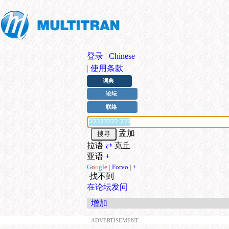
登录
|
Chinese
|
使用条款
词典
论坛
联络
孟加
拉语
⇄
克丘
亚语
+
G
o
o
g
l
e
|
Forvo
|
+
找不到
在论坛发问
增加
ADVERTISEMENT