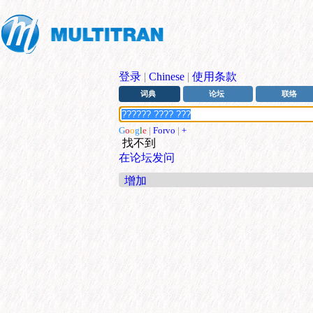
登录
|
Chinese
|
使用条款
词典
论坛
联络
G
o
o
g
l
e
|
Forvo
|
+
找不到
在论坛发问
增加