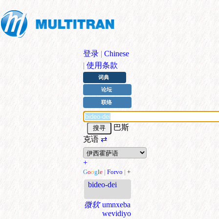
登录
|
Chinese
|
使用条款
词典
论坛
联络
巴斯
克语
⇄
+
G
o
o
g
l
e
|
Forvo
|
+
bideo-dei
微软
umnxeba
wevidiyo