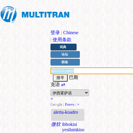
登录
|
Chinese
|
使用条款
词典
论坛
联络
巴斯
克语
⇄
+
G
o
o
g
l
e
|
Forvo
|
+
alerta-koadro
微软
ibhokisi
yesilumkiso