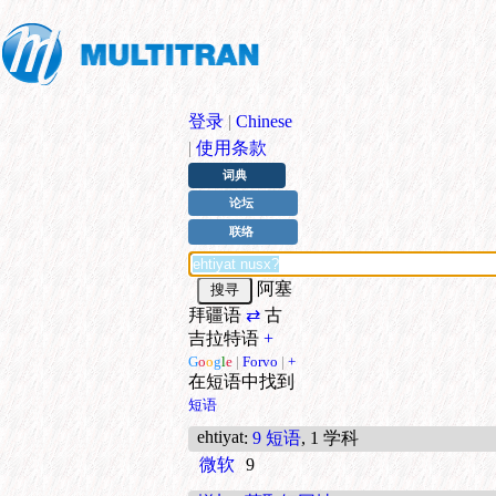
登录
|
Chinese
|
使用条款
词典
论坛
联络
阿塞
拜疆语
⇄
古
吉拉特语
+
G
o
o
g
l
e
|
Forvo
|
+
在短语中找到
短语
ehtiyat
:
9 短语
, 1 学科
微软
9