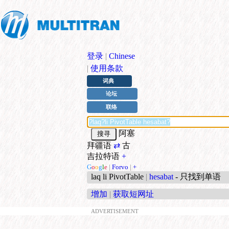
登录
|
Chinese
|
使用条款
词典
论坛
联络
阿塞
拜疆语
⇄
古
吉拉特语
+
G
o
o
g
l
e
|
Forvo
|
+
laq li PivotTable
|
hesabat
- 只找到单语
增加
|
获取短网址
ADVERTISEMENT