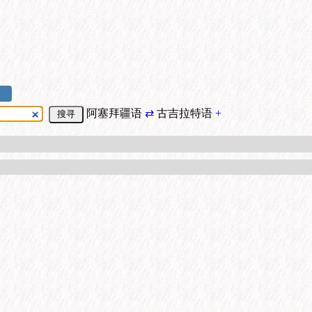
阿塞拜疆语
⇄
古吉拉特语
+