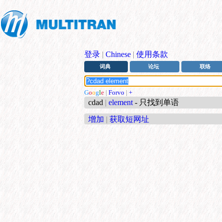
登录
|
Chinese
|
使用条款
词典
论坛
联络
G
o
o
g
l
e
|
Forvo
|
+
cdad
|
element
- 只找到单语
增加
|
获取短网址