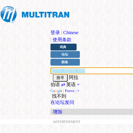
登录
|
Chinese
|
使用条款
词典
论坛
联络
阿拉
伯语
⇄
英语
+
G
o
o
g
l
e
|
Forvo
|
+
找不到
在论坛发问
增加
ADVERTISEMENT