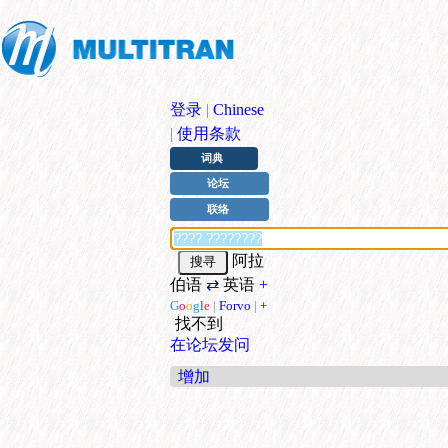
登录
|
Chinese
|
使用条款
词典
论坛
联络
阿拉
伯语
⇄
英语
+
G
o
o
g
l
e
|
Forvo
|
+
找不到
在论坛发问
增加