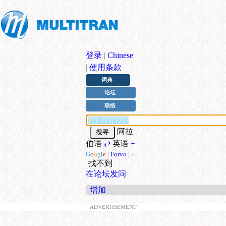
登录
|
Chinese
|
使用条款
词典
论坛
联络
阿拉
伯语
⇄
英语
+
G
o
o
g
l
e
|
Forvo
|
+
找不到
在论坛发问
增加
ADVERTISEMENT