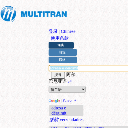
登录
|
Chinese
|
使用条款
词典
论坛
联络
阿尔
巴尼亚语
⇄
+
G
o
o
g
l
e
|
Forvo
|
+
adresa e
dërgimit
微软
verzendadres