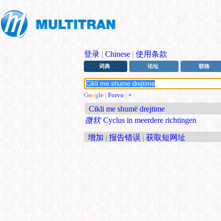
登录
|
Chinese
|
使用条款
词典
论坛
联络
G
o
o
g
l
e
|
Forvo
|
+
Cikli me shumë drejtime
微软
Cyclus in meerdere richtingen
增加
|
报告错误
|
获取短网址