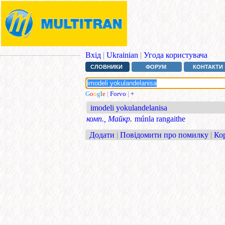
Вхід
|
Ukrainian
|
Угода користувача
СЛОВНИКИ
ФОРУМ
КОНТАКТИ
G
o
o
g
l
e
|
Forvo
|
+
imodeli yokulandelanisa
комп., Майкр.
múnla rangaithe
Додати
|
Повідомити про помилку
|
Ко