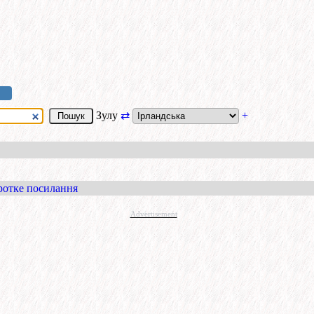
Зулу
⇄
+
ротке посилання
Advertisement