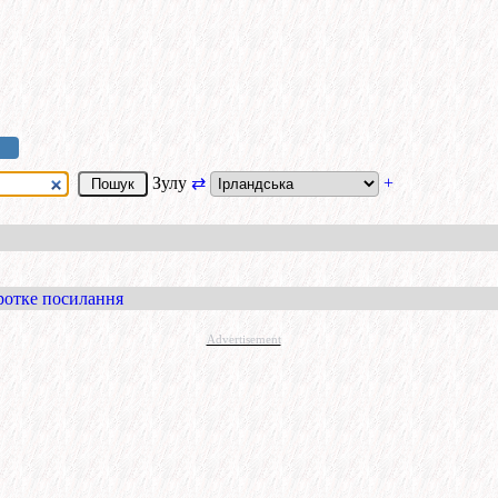
Зулу
⇄
+
ротке посилання
Advertisement