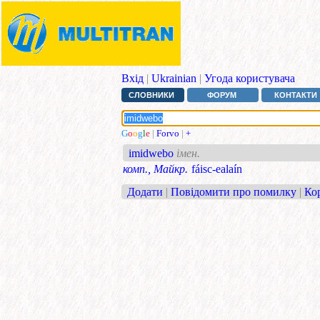
Вхід
|
Ukrainian
|
Угода користувача
СЛОВНИКИ
ФОРУМ
КОНТАКТИ
G
o
o
g
l
e
|
Forvo
|
+
imidwebo
імен.
комп., Майкр.
fáisc-ealaín
Додати
|
Повідомити про помилку
|
Ко