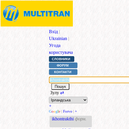
Вхід
|
Ukrainian
|
Угода
користувача
СЛОВНИКИ
ФОРУМ
КОНТАКТИ
Зулу
⇄
+
G
o
o
g
l
e
|
Forvo
|
+
ikhontrakthi
форм.