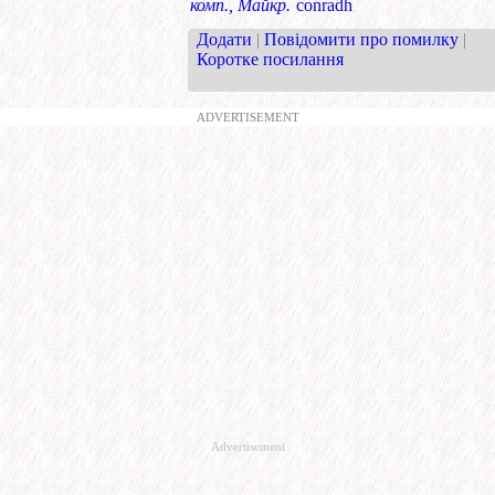
комп., Майкр.
conradh
Додати
|
Повідомити про помилку
|
Коротке посилання
ADVERTISEMENT
Advertisement