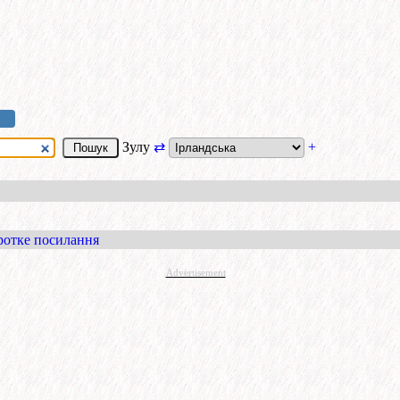
Зулу
⇄
+
ротке посилання
Advertisement