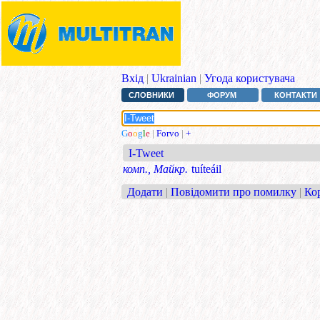
Вхід
|
Ukrainian
|
Угода користувача
СЛОВНИКИ
ФОРУМ
КОНТАКТИ
G
o
o
g
l
e
|
Forvo
|
+
I-Tweet
комп., Майкр.
tuíteáil
Додати
|
Повідомити про помилку
|
Ко