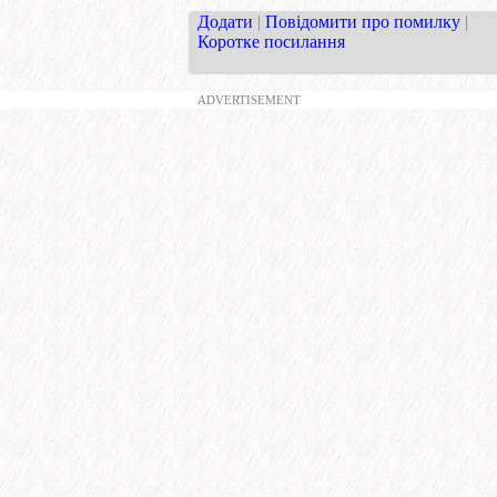
Додати
|
Повідомити про помилку
|
Коротке посилання
ADVERTISEMENT