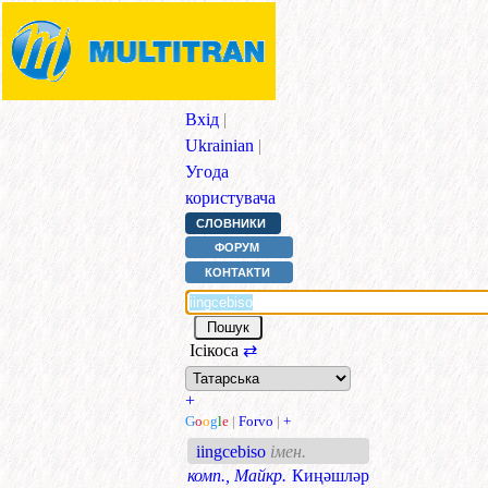
Вхід
|
Ukrainian
|
Угода
користувача
СЛОВНИКИ
ФОРУМ
КОНТАКТИ
Ісікоса
⇄
+
G
o
o
g
l
e
|
Forvo
|
+
iingcebiso
імен.
комп., Майкр.
Киңәшләр