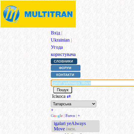
Вхід
|
Ukrainian
|
Угода
користувача
СЛОВНИКИ
ФОРУМ
КОНТАКТИ
Ісікоса
⇄
+
G
o
o
g
l
e
|
Forvo
|
+
igalari yeAlways
Move
імен.