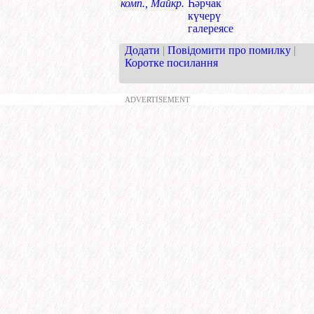
комп., Майкр.
Һәрчак
күчерү
галереясе
Додати
|
Повідомити про помилку
|
Коротке посилання
ADVERTISEMENT